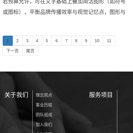
若预算允许，可在文字基础上叠加简洁图形（如符号
元想象。就像为客户打开了一扇窗，窗外不同的风景
一个标志设计需要提供几个方案？
多维度的考量与设计智慧。 首先，从客户角度来看，
或图标），平衡品牌传播效率与视觉记忆点，图形与
能启发他们明确自身需求。同时，这也让客户直观感
提供三个方案能够有效扩大客户的选择范围。相较于
文字的选择需结合品牌定位、行业特性和传播场景综
受到设计团队的专业度与投入度，觉得自己所支付的
单一方案，三个不同风格或侧重方向的设计，能让客
合考量。
小店铺建议以文字LOGO为基础，逐步建立品牌认知。
设计费用物超所值。当客户看到精心打磨的三个方案
1
2
3
4
5
6
7
8
9
10
11
户接触到更多可能性，满足他们对品牌视觉形象的多
若预算允许，可在文字基础上叠加简洁图形（如符号
时，会感受到设计师的用心与努力，产生 “花一份钱，
下一页
尾页
元想象。就像为客户打开了一扇窗，窗外不同的风景
或图标），平衡品牌传播效率与视觉记忆点，图形与
获得多种创意成果” 的超值体验。此外，这种服务模式
能启发他们明确自身需求。同时，这也让客户直观感
文字的选择需结合品牌定位、行业特性和传播场景综
还能给予客户贵宾般的尊崇感受，让他们在选择过程
受到设计团队的专业度与投入度，觉得自己所支付的
小店铺适的LOGO首选文字为主
合考量。
中拥有充分的主动权，增强客户对设计服务的满意度
设计费用物超所值。当客户看到精心打磨的三个方案
与好感度。
关于我们
服务项目
时，会感受到设计师的用心与努力，产生 “花一份钱，
理念观点
事业历程
获得多种创意成果” 的超值体验。此外，这种服务模式
团队组成
还能给予客户贵宾般的尊崇感受，让他们在选择过程
加入我们
中拥有充分的主动权，增强客户对设计服务的满意度