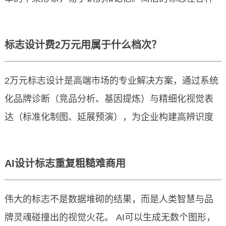
文化、市场定位融入设计，而非仅完成图形拼凑。
应用场景下更灵活，能适应不同媒介和尺寸需求，像
在名片、广告牌、网站图标等场景，都能清晰展现 。
成功标志追求简洁，避免复杂图案与元素，让观众能
标志设计费2万元用属于什么档次？
快速理解和记忆。如苹果公司的标志，仅采用一个简
单的苹果形象，易于识别和记忆。简洁的标志在各种
2万元标志设计是高端市场的专业解决方案，通过系统
应用场景下更灵活，能适应不同媒介和尺寸需求，像
化品牌诊断（竞品分析、基因提炼）与精细化视觉表
一个成功的标志应该具备哪些特点？
在名片、广告牌、网站图标等场景，都能清晰展现 。
达（标准化制图、延展预演），为企业构建高辨识度
视觉资产。
2万元标志设计是高端市场的专业解决方案，通过系统
AI设计标志重复粗糙难商用
化品牌诊断（竞品分析、基因提炼）与精细化视觉表
达（标准化制图、延展预演），为企业构建高辨识度
伟大的标志不是数据堆砌的结果，而是人类智慧与品
视觉资产。
牌灵魂碰撞出的视觉火花。 AI可以生成无数个图形，