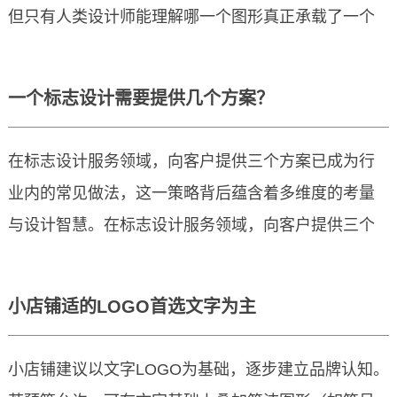
标志设计费2万元用属于什么档次？
但只有人类设计师能理解哪一个图形真正承载了一个
品牌的故事与未来。
伟大的标志不是数据堆砌的结果，而是人类智慧与品
一个标志设计需要提供几个方案？
牌灵魂碰撞出的视觉火花。 AI可以生成无数个图形，
但只有人类设计师能理解哪一个图形真正承载了一个
在标志设计服务领域，向客户提供三个方案已成为行
品牌的故事与未来。
业内的常见做法，这一策略背后蕴含着多维度的考量
AI设计标志重复粗糙难商用
与设计智慧。在标志设计服务领域，向客户提供三个
方案已成为行业内的常见做法，这一策略背后蕴含着
多维度的考量与设计智慧。 首先，从客户角度来看，
在标志设计服务领域，向客户提供三个方案已成为行
小店铺适的LOGO首选文字为主
提供三个方案能够有效扩大客户的选择范围。相较于
业内的常见做法，这一策略背后蕴含着多维度的考量
单一方案，三个不同风格或侧重方向的设计，能让客
与设计智慧。在标志设计服务领域，向客户提供三个
小店铺建议以文字LOGO为基础，逐步建立品牌认知。
户接触到更多可能性，满足他们对品牌视觉形象的多
方案已成为行业内的常见做法，这一策略背后蕴含着